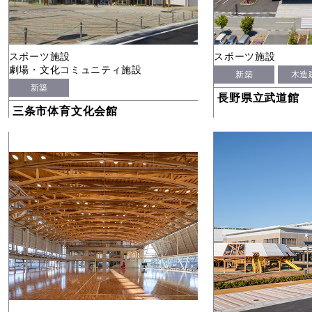
スポーツ施設
スポーツ施設
劇場・文化コミュニティ施設
新築
木造
新築
長野県立武道館
三条市体育文化会館