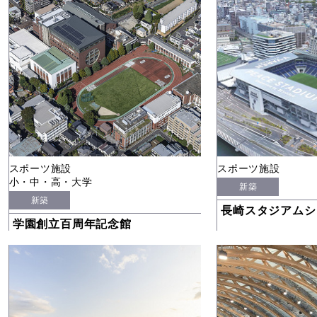
スポーツ施設
スポーツ施設
小・中・高・大学
新築
新築
長崎スタジアムシ
学園創立百周年記念館