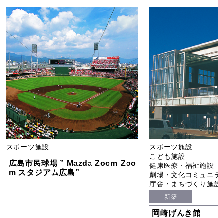
スポーツ施設
スポーツ施設
こども施設
広島市民球場 ” Mazda Zoom-Zoo
健康医療・福祉施設
m スタジアム広島”
劇場・文化コミュニ
庁舎・まちづくり施
新築
岡崎げんき館