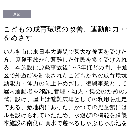
新築
こどもの成育環境の改善、運動能力・
をめざす
いわき市は東日本大震災で甚大な被害を受け
方、原発事故から避難した住民を多く受け入
る。本施設は原発事故後1～3年ほどの間、中
区で外遊びを制限されたこどもたちの成育環
動能力・体力の向上をめざし、復興事業とし
屋内運動場を2階に管理・幼児・集会のための
階に設け、屋上は避難広場としての利用を想
である。敷地内にあった、かつての児童館に
ルも設けられていたため、水遊びの機能を踏
本施設の南側に噴水で遊べるじゃぶじゃぶ池