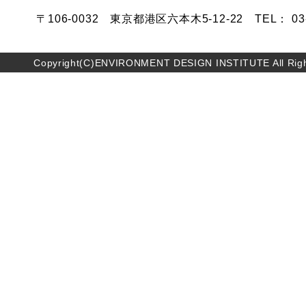
〒106-0032 東京都港区六本木5-12-22 TEL： 03-5
Copyright(C)ENVIRONMENT DESIGN INSTITUTE All Righ