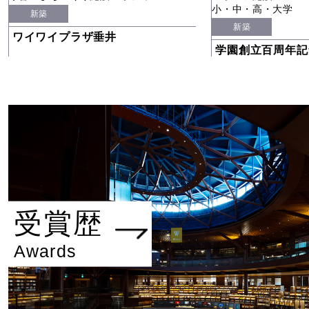
小・中・高・大学
新築
新築
ワイワイプラザ垂井
学園創立百周年記
受賞歴
Awards