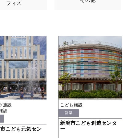
その他
フィス
ツ施設
こども施設
施設
新築
新潟市こども創造センタ
き市こども元気セン
ー