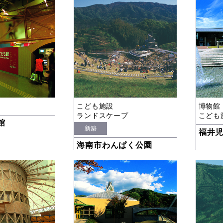
こども施設
博物館
ランドスケープ
こども
館
新築
福井
海南市わんぱく公園