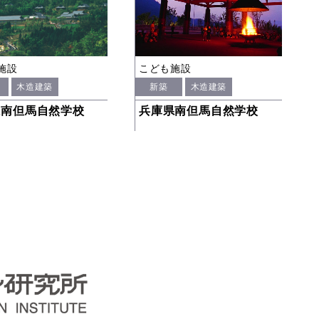
施設
こども施設
木造建築
新築
木造建築
県南但馬自然学校
兵庫県南但馬自然学校