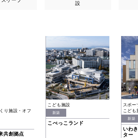
ドスケープ
設
こども施設
スポー
くり施設・オフ
こども
新築
新築
こべっこランド
いわ
未来共創拠点
ター