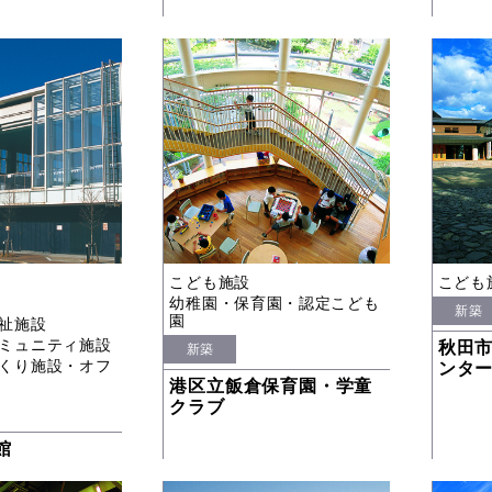
こども施設
こども
幼稚園・保育園・認定こども
新築
園
祉施設
ミュニティ施設
秋田
新築
くり施設・オフ
ンタ
港区立飯倉保育園・学童
クラブ
館