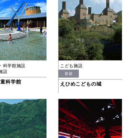
・科学館施設
こども施設
施設
新築
児童科学館
えひめこどもの城