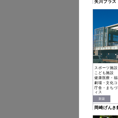
矢川プラス
スポーツ施設
こども施設
健康医療・福
劇場・文化コ
庁舎・まちづ
ィス
新築
岡崎げんき