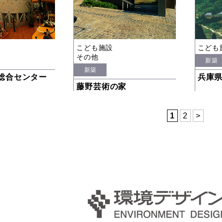
こども施設
こども
その他
新築
新築
総合センター
兵庫
藤野芸術の家
1
2
>