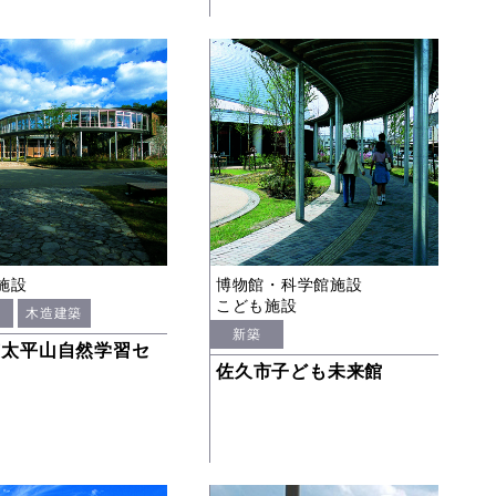
施設
博物館・科学館施設
こども施設
木造建築
新築
市太平山自然学習セ
ー
佐久市子ども未来館