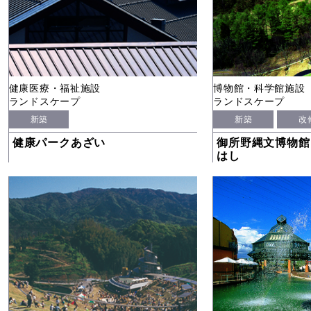
健康医療・福祉施設
博物館・科学館施設
ランドスケープ
ランドスケープ
新築
新築
改
健康パークあざい
御所野縄文博物館
はし