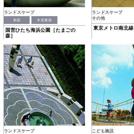
ランドスケープ
ランドスケープ
その他
新築
木造建築
東京メトロ南北線
国営ひたち海浜公園［たまごの
森］
ランドスケープ
こども施設