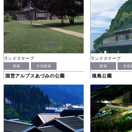
ランドスケープ
ランドスケープ
新築
木造建築
新築
木造
国営アルプスあづみの公園
猿島公園