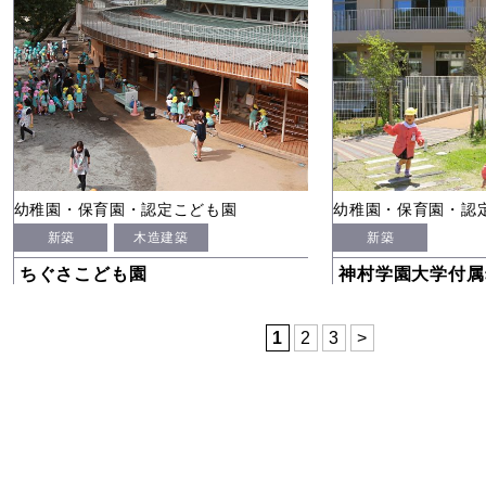
幼稚園・保育園・認定こども園
幼稚園・保育園・認
新築
木造建築
新築
ちぐさこども園
神村学園大学付属
1
2
3
>