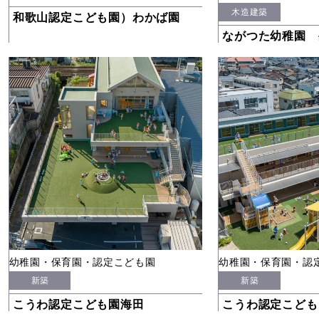
木造建築
和歌山認定こども園）わかば園
ながつた幼稚園 
幼稚園・保育園・認定こども園
幼稚園・保育園・認
新築
新築
こうわ認定こども園海田
こうわ認定こども