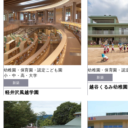
幼稚園・保育園・認定こども園
幼稚園・保育園・認
小・中・高・大学
新築
新築
越谷くるみ幼稚園
軽井沢風越学園