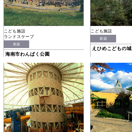
こども施設
こども施設
ランドスケープ
新築
新築
えひめこどもの城
海南市わんぱく公園