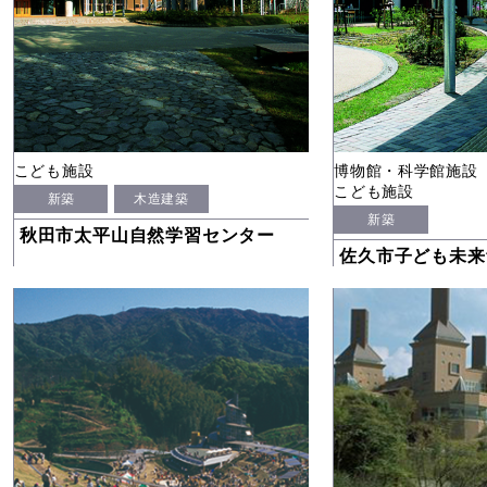
こども施設
博物館・科学館施設
こども施設
新築
木造建築
新築
秋田市太平山自然学習センター
佐久市子ども未来