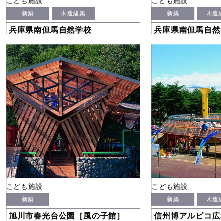
こども施設
こども施設
新築
木造建築
新築
木造
兵庫県南但馬自然学校
兵庫県南但馬自然
こども施設
こども施設
新築
新築
木造
旭川市春光台公園［風の子館］
信州博アルピコ広