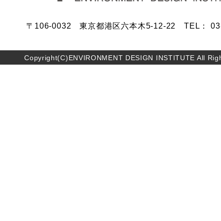
〒106-0032 東京都港区六本木5-12-22 TEL： 03-5
Copyright(C)ENVIRONMENT DESIGN INSTITUTE All Righ