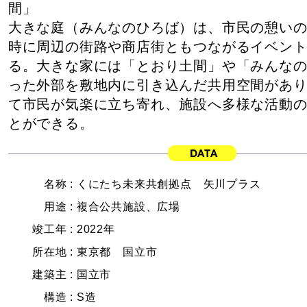
間」
大きな庭（みんなのひろば）は、市民の憩い
時に周辺の街路や商店街ともつながるイベン
る。大きな家には「とおり土間」や「みんな
った外部を敷地内に引き込んだ共用空間があ
て市民が気楽に立ち寄れ、施設へ多様な活動
とができる。
名称 :
くにたち未来共創拠点 矢川プラス
用途 :
複合公共施設、広場
竣工年 :
2022年
所在地 :
東京都 国立市
建築主 :
国立市
構造 :
S造