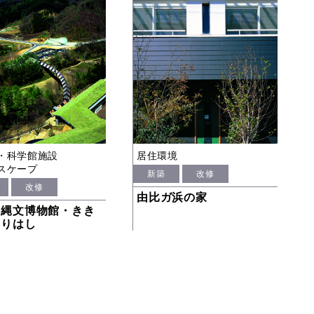
・科学館施設
居住環境
スケープ
新築
改修
改修
由比ガ浜の家
野縄文博物館・きき
つりはし