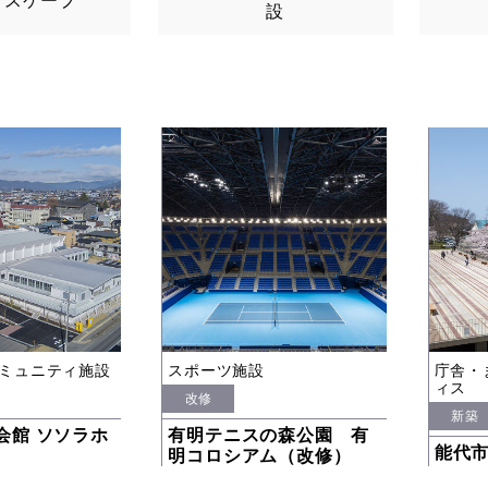
ドスケープ
設
ミュニティ施設
スポーツ施設
庁舎・
ィス
改修
新築
会館 ソソラホ
有明テニスの森公園 有
能代
明コロシアム（改修）