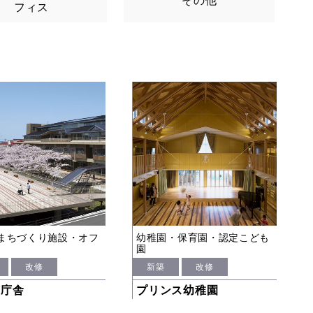
その他
フィス
まちづくり施設・オフ
幼稚園・保育園・認定こども
園
改修
新築
改修
市庁舎
プリンス幼稚園