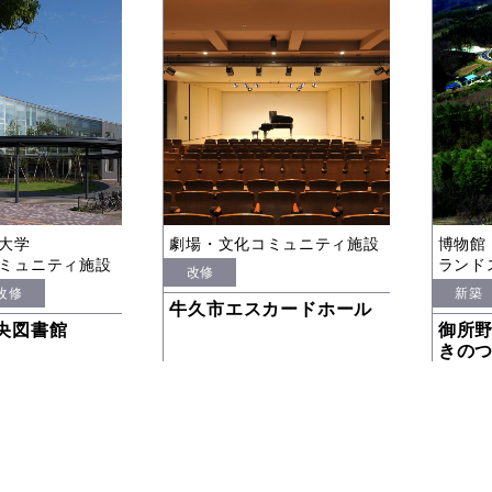
大学
劇場・文化コミュニティ施設
博物館
ミュニティ施設
ランド
改修
改修
新築
牛久市エスカードホール
央図書館
御所
きの