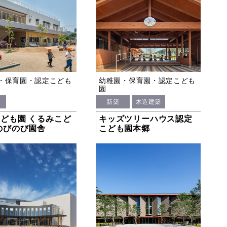
・保育園・認定こども
幼稚園・保育園・認定こども
園
新築
木造建築
ども園 くるみこど
キッズツリーハウス認定
のびのび園舎
こども園本郷