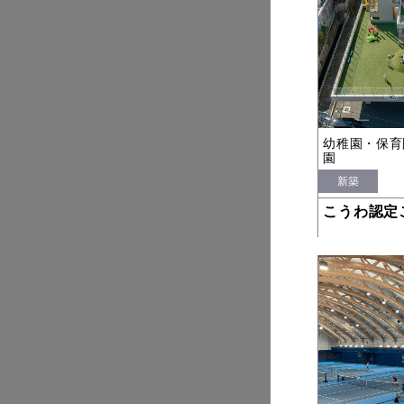
幼稚園・保育
園
新築
こうわ認定