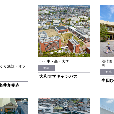
小・中・高・大学
幼稚園
園
くり施設・オフ
新築
新築
大和大学キャンパス
生田
未来共創拠点