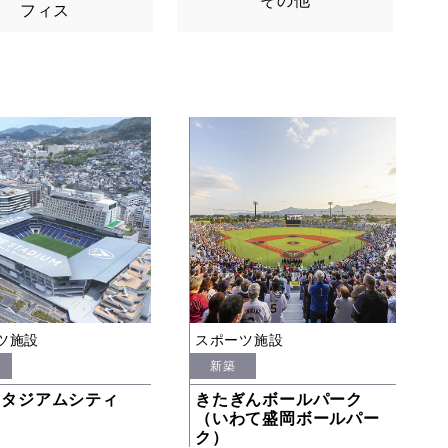
その他
フィス
ツ施設
スポーツ施設
新築
スタジアムシティ
きたぎんボールパーク
（いわて盛岡ボールパー
ク）