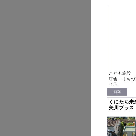
こども施設
庁舎・まちづ
ィス
新築
くにたち
矢川プラス