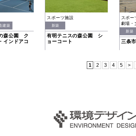
スポーツ施設
スポー
劇場・
造建築
新築
新築
の森公園 ク
有明テニスの森公園 シ
・インドアコ
ョーコート
三条
1
2
3
4
5
>