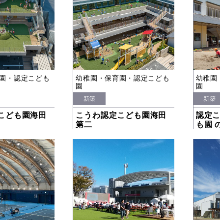
園・認定こども
幼稚園・保育園・認定こども
幼稚園
園
園
新築
新築
こども園海田
こうわ認定こども園海田
認定こ
第二
も園 