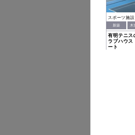
スポーツ施設
新築
木
有明テニス
ラブハウス
ート