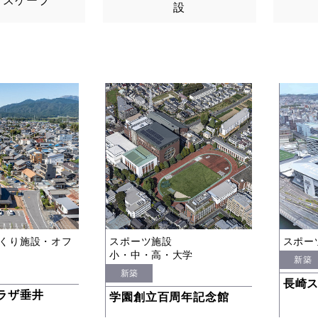
ドスケープ
設
くり施設・オフ
スポーツ施設
スポー
小・中・高・大学
新築
新築
長崎
ラザ垂井
学園創立百周年記念館