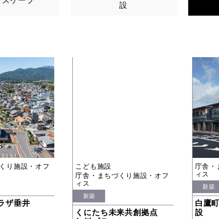
ドスケープ
設
くり施設・オフ
こども施設
庁舎・
ィス
庁舎・まちづくり施設・オフ
ィス
新築
新築
ラザ垂井
白鷹
くにたち未来共創拠点
設