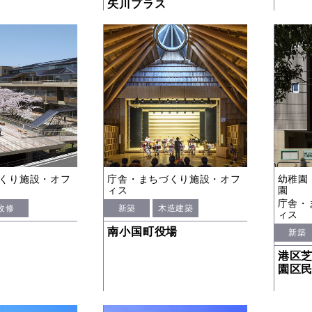
矢川プラス
くり施設・オフ
庁舎・まちづくり施設・オフ
幼稚園
ィス
園
庁舎・
改修
新築
木造建築
ィス
南小国町役場
新築
港区
園区