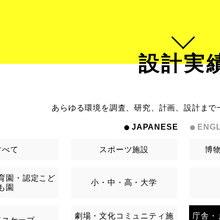
設計実
あらゆる環境を調査、研究、計画、設計まで
JAPANESE
ENGL
すべて
スポーツ施設
博
育園・認定こど
小・中・高・大学
も園
劇場・文化コミュニティ施
庁舎・