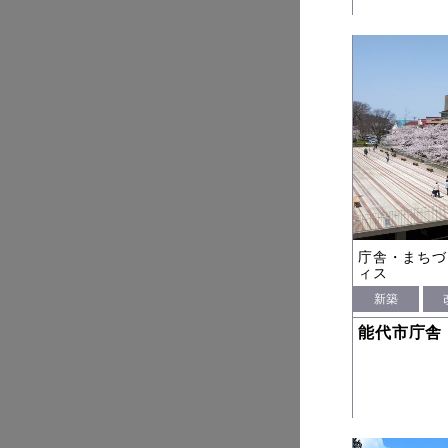
庁舎・まちづ
ィス
新築
能代市庁舎