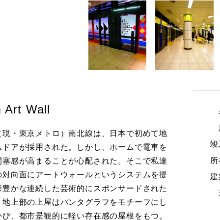
 Art Wall
（現・東京メトロ）南北線は、日本で初めて地
竣
ムドアが採用された。しかし、ホームで電車を
所
閉塞感が高まることが心配された。そこで私達
の対向面にアートウォールというシステムを提
建
彩豊かな連続した芸術的にスポンサードされた
。地上部の上屋はパンタグラフをモチーフにし
かび、都市景観的に軽い存在感の屋根をもつ。