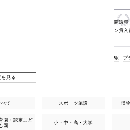
商環境
ン賞入
駅
プ
績を見る
すべて
スポーツ施設
博
育園・認定こど
小・中・高・大学
も園