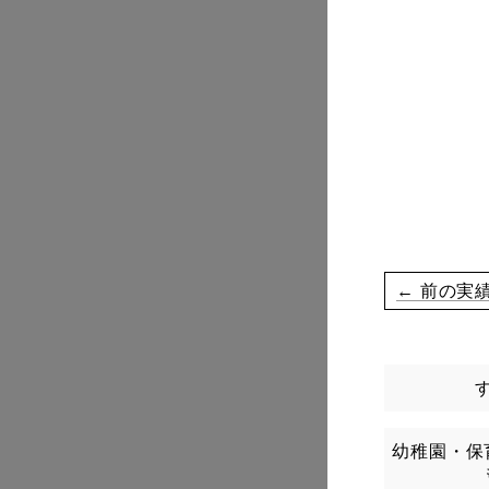
← 前の実
幼稚園・保