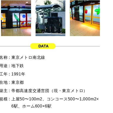
名称 :
東京メトロ南北線
用途 :
地下鉄
工年 :
1991年
在地 :
東京都
築主 :
帝都高速度交通営団（現・東京メトロ）
規模 :
上屋50〜100m2、コンコース500〜1,000m2×
6駅、ホーム600×6駅