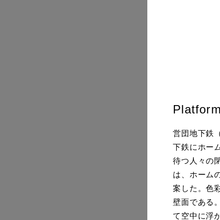
Platform
営団地下鉄
下鉄にホー
待つ人々の
は、ホーム
案した。色
壁面である
て空中に浮