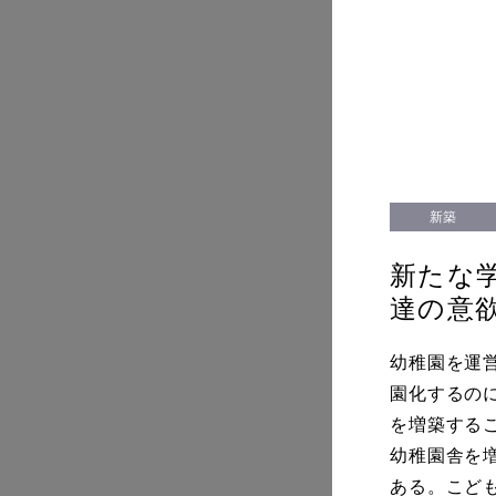
新築
新たな
達の意
幼稚園を運
園化するの
を増築する
幼稚園舎を
ある。こど