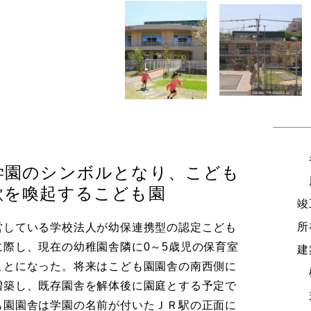
学園のシンボルとなり、こども
欲を喚起するこども園
竣
所
営している学校法人が幼保連携型の認定こども
に際し、現在の幼稚園舎隣に0～5歳児の保育室
建
ことになった。将来はこども園園舎の南西側に
増築し、既存園舎を解体後に園庭とする予定で
も園園舎は学園の名前が付いたＪＲ駅の正面に