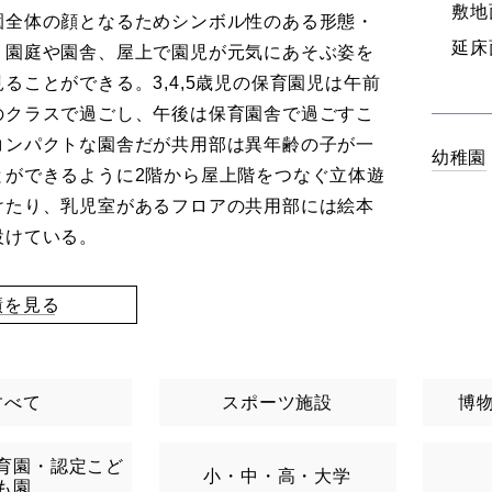
敷地
園全体の顔となるためシンボル性のある形態・
延床
。園庭や園舎、屋上で園児が元気にあそぶ姿を
ることができる。3,4,5歳児の保育園児は午前
のクラスで過ごし、午後は保育園舎で過ごすこ
コンパクトな園舎だが共用部は異年齢の子が一
幼稚園
とができるように2階から屋上階をつなぐ立体遊
けたり、乳児室があるフロアの共用部には絵本
設けている。
績を見る
すべて
スポーツ施設
博
育園・認定こど
小・中・高・大学
も園