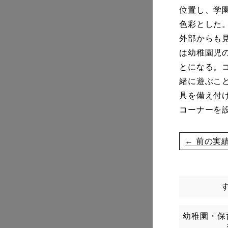
位置し、学
色彩とした
外部からも見
は幼稚園児
とになる。
緒に遊ぶこ
具を備え付
コーナーを
← 前の実
幼稚園・保