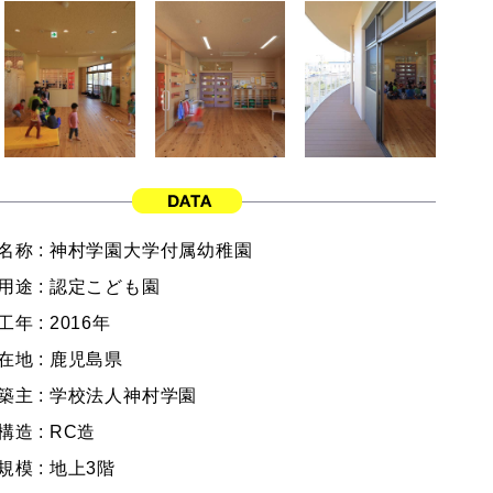
名称 :
神村学園大学付属幼稚園
用途 :
認定こども園
工年 :
2016年
在地 :
鹿児島県
築主 :
学校法人神村学園
構造 :
RC造
規模 :
地上3階