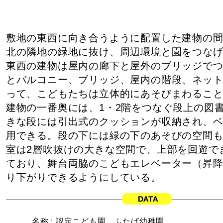
敷地の東西に向き合うように配置した建物の
北の隣地の緑地に抜け、周辺環境と園をつな
東西の建物は屋内の廊下と屋外のブリッジで
とバルコニー、ブリッジ、屋内の階段、ネッ
って、こどもたちは立体的にあそびまわるこ
建物の一番奥には、1・2階をつなぐ段上の図
きな段には引出式のクッションが収納され、
用できる。段の下には緑の下のあそびの空間
室は2層吹抜けの大きな空間で、上部を回遊で
ており、舞台両脇のこどもエレベーター（昇
り下がりできるようにしている。
名称 :
認定こども園 ふたば幼稚園