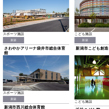
スポーツ施設
こども施設
新築
新築
さわやかアリーナ袋井市総合体育
新潟市こども創造
館
スポーツ施設
新築
こども施設
新潟市西川総合体育館