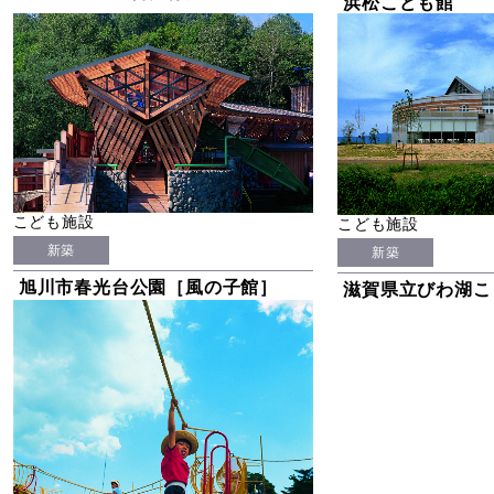
浜松こども館
こども施設
こども施設
新築
新築
旭川市春光台公園［風の子館］
滋賀県立びわ湖こ