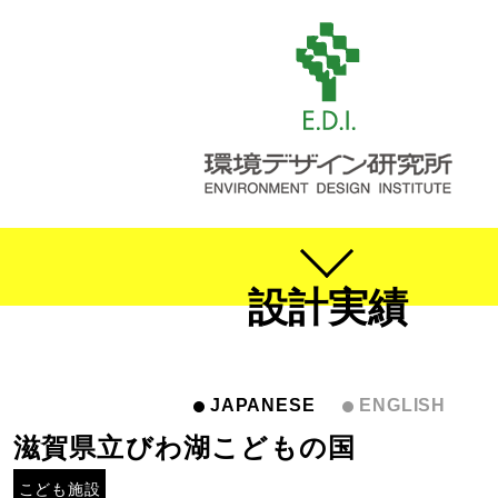
設計実績
JAPANESE
ENGLISH
滋賀県立びわ湖こどもの国
こども施設