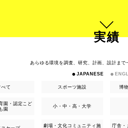
実績
あらゆる環境を調査、研究、計画、設計まで
JAPANESE
ENGL
すべて
スポーツ施設
博
育園・認定こど
小・中・高・大学
も園
劇場・文化コミュニティ施
庁舎・