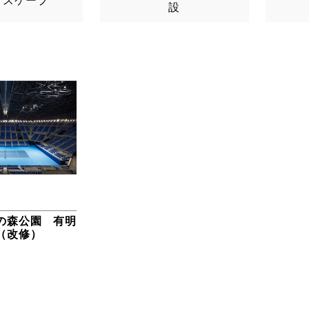
ドスケープ
設
の森公園 有明
（改修）