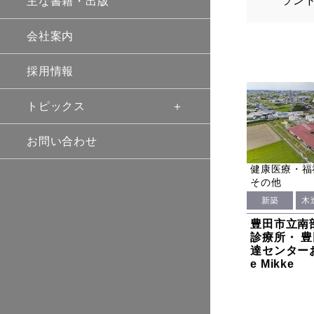
ラン
主な書籍・出版
会社案内
採用情報
トピックス
お問い合わせ
健康医療・福
その他
新築
木
豊田市立南
診療所・ 
達センターお
e Mikke