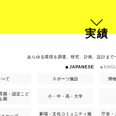
実績
あらゆる環境を調査、研究、計画、設計まで
JAPANESE
ENGL
すべて
スポーツ施設
博
育園・認定こど
小・中・高・大学
も園
劇場・文化コミュニティ施
庁舎・