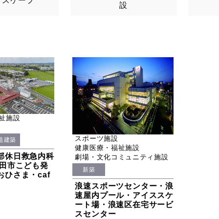
ドスケープ
設
祉施設
スポーツ施設
造建築
健康医療・福祉施設
部休日救急内科
劇場・文化コミュニティ施設
豊田市こども発
新築
ひさま・caf
浪速スポーツセンター・浪
速屋内プール・アイススケ
ート場・浪速区在宅サービ
スセンター