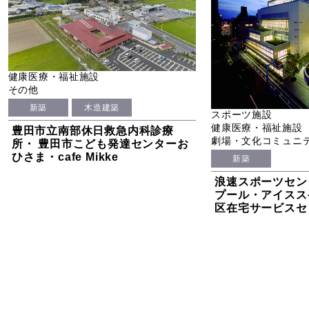
健康医療・福祉施設
その他
新築
木造建築
スポーツ施設
健康医療・福祉施設
豊田市立南部休日救急内科診療
劇場・文化コミュニ
所・ 豊田市こども発達センターお
ひさま・cafe Mikke
新築
浪速スポーツセン
プール・アイスス
区在宅サービスセ