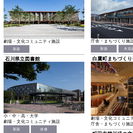
庁舎・まちづくり施
劇場・文化コミュニティ施設
新築
木造
新築
白鷹町まちづくり
石川県立図書館
小・中・高・大学
劇場・文化コミュニ
劇場・文化コミュニティ施設
庁舎・まちづくり施
新築
改修