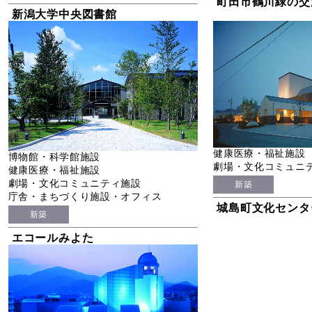
町田市鶴川緑の交
新潟大学中央図書館
健康医療・福祉施設
博物館・科学館施設
劇場・文化コミュニ
健康医療・福祉施設
劇場・文化コミュニティ施設
新築
庁舎・まちづくり施設・オフィス
城島町文化センタ
新築
エコールみよた