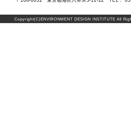
〒106-0032 東京都港区六本木5-12-22 TEL： 03-5
Copyright(C)ENVIRONMENT DESIGN INSTITUTE All Righ