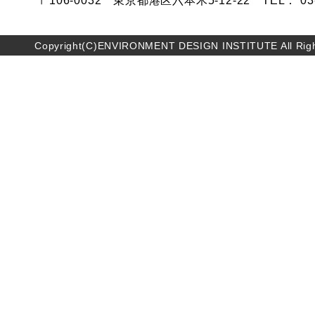
〒106-0032 東京都港区六本木5-12-22 TEL： 03-5
Copyright(C)ENVIRONMENT DESIGN INSTITUTE All Righ