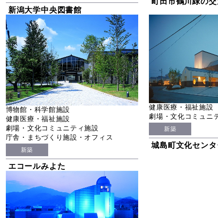
町田市鶴川緑の交
新潟大学中央図書館
健康医療・福祉施設
博物館・科学館施設
劇場・文化コミュニ
健康医療・福祉施設
劇場・文化コミュニティ施設
新築
庁舎・まちづくり施設・オフィス
城島町文化センタ
新築
エコールみよた