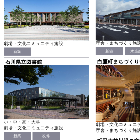
庁舎・まちづくり施
劇場・文化コミュニティ施設
新築
木造
新築
白鷹町まちづくり
石川県立図書館
小・中・高・大学
劇場・文化コミュニ
劇場・文化コミュニティ施設
庁舎・まちづくり施
新築
改修