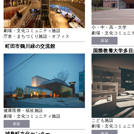
小・中・高・大学
劇場・文化コミュニティ施設
劇場・文化コミュニ
庁舎・まちづくり施設・オフィス
新築
町田市鶴川緑の交流館
国際教養大学多目
健康医療・福祉施設
劇場・文化コミュニティ施設
こども施設
新築
劇場・文化コミュニ
城島町文化センター
新築