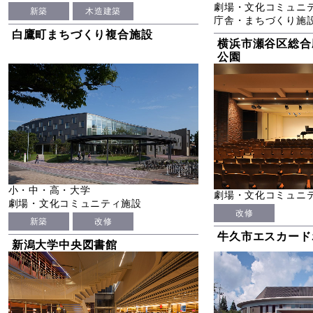
劇場・文化コミュニ
新築
木造建築
庁舎・まちづくり施
白鷹町まちづくり複合施設
横浜市瀬谷区総合
公園
小・中・高・大学
劇場・文化コミュニ
劇場・文化コミュニティ施設
改修
新築
改修
牛久市エスカード
新潟大学中央図書館