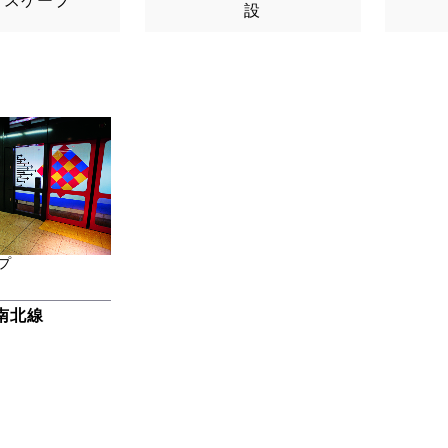
ドスケープ
設
プ
南北線