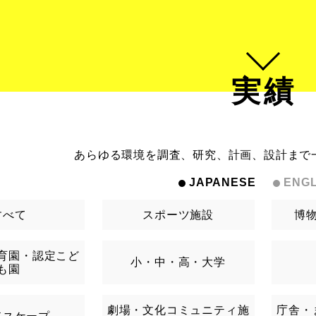
実績
あらゆる環境を調査、研究、計画、設計まで
JAPANESE
ENGL
すべて
スポーツ施設
博
育園・認定こど
小・中・高・大学
も園
劇場・文化コミュニティ施
庁舎・