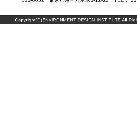
〒106-0032 東京都港区六本木5-12-22 TEL： 03-5
Copyright(C)ENVIRONMENT DESIGN INSTITUTE All Righ