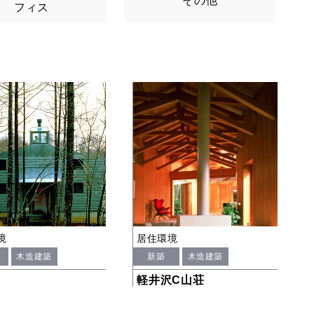
その他
フィス
境
居住環境
木造建築
新築
木造建築
家
軽井沢C山荘