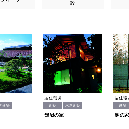
ドスケープ
設
居住環境
居住環
造建築
新築
木造建築
新築
鵠沼の家
鳥の