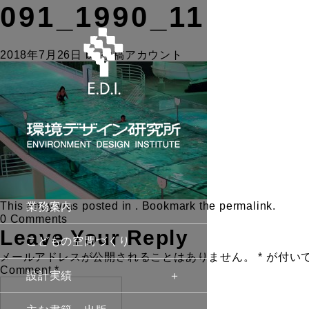
091_1990_11
2018年7月26日
by
投稿アカウント
This entry was posted in . Bookmark the
permalink
.
業務案内
0 Comments
Leave Your Reply
こどもの空間づくり
メールアドレスが公開されることはありません。
*
が付い
Comment
*
設計実績