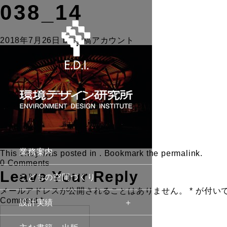
038_14
2018年7月26日
by
投稿アカウント
業務案内
This entry was posted in . Bookmark the
permalink
.
0 Comments
Leave Your Reply
こどもの空間づくり
メールアドレスが公開されることはありません。
*
が付い
Comment
*
設計実績