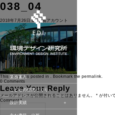
038_04
2018年7月26日
by
投稿アカウント
This entry was posted in . Bookmark the
permalink
.
業務案内
0 Comments
Leave Your Reply
こどもの空間づくり
メールアドレスが公開されることはありません。
*
が付い
Comment
*
設計実績