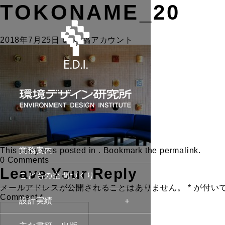
TOKONAME_20
2018年7月25日
by
投稿アカウント
This entry was posted in . Bookmark the
業務案内
permalink
.
0 Comments
Leave Your Reply
こどもの空間づくり
メールアドレスが公開されることはありません。
*
が付い
Comment
*
設計実績