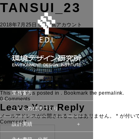
TANSUI_23
2018年7月25日
by
投稿アカウント
This entry was posted in . Bookmark the
業務案内
permalink
.
0 Comments
Leave Your Reply
こどもの空間づくり
メールアドレスが公開されることはありません。
*
が付い
Comment
*
設計実績