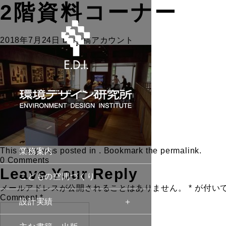
2階資料コーナー
2018年7月24日
by
投稿アカウント
This entry was posted in . Bookmark the
permalink
.
業務案内
0 Comments
Leave Your Reply
こどもの空間づくり
メールアドレスが公開されることはありません。
*
が付い
Comment
*
設計実績