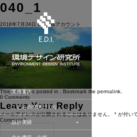
040_1
2018年7月24日
by
投稿アカウント
This entry was posted in . Bookmark the
業務案内
permalink
.
0 Comments
Leave Your Reply
こどもの空間づくり
メールアドレスが公開されることはありません。
*
が付い
Comment
*
設計実績