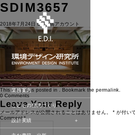
SDIM3657
2018年7月24日
by
投稿アカウント
This entry was posted in . Bookmark the
permalink
.
業務案内
0 Comments
Leave Your Reply
こどもの空間づくり
メールアドレスが公開されることはありません。
*
が付い
Comment
*
設計実績