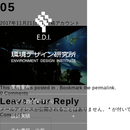
05
2017年11月21日
by
投稿アカウント
業務案内
This entry was posted in . Bookmark the
permalink
.
0 Comments
Leave Your Reply
こどもの空間づくり
メールアドレスが公開されることはありません。
*
が付い
Comment
*
設計実績