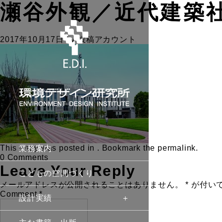
瀬谷外観／近代建築
2017年10月17日
by
投稿アカウント
This entry was posted in . Bookmark the
permalink
.
業務案内
0 Comments
Leave Your Reply
こどもの空間づくり
メールアドレスが公開されることはありません。
*
が付い
Comment
*
設計実績