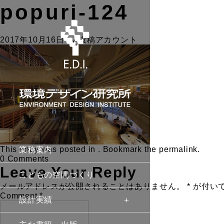
popuri-124
2017年10月16日
by
投稿アカウント
This entry was posted in . Bookmark the
permalink
.
業務案内
0 Comments
Leave Your Reply
こどもの空間づくり
メールアドレスが公開されることはありません。
*
が付い
Comment
*
設計実績