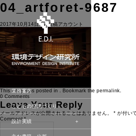
04_artforet-9687
2017年10月14日
by
投稿アカウント
This entry was posted in . Bookmark the
permalink
.
業務案内
0 Comments
Leave Your Reply
こどもの空間づくり
メールアドレスが公開されることはありません。
*
が付い
Comment
*
設計実績