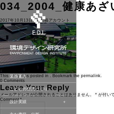
034_2004_健康あざ
2017年10月13日
by
投稿アカウント
This entry was posted in . Bookmark the
permalink
.
業務案内
0 Comments
Leave Your Reply
こどもの空間づくり
メールアドレスが公開されることはありません。
*
が付い
Comment
*
設計実績