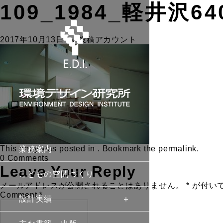
109_1984_軽井沢64
2017年10月13日
by
投稿アカウント
This entry was posted in . Bookmark the
permalink
.
業務案内
0 Comments
Leave Your Reply
こどもの空間づくり
メールアドレスが公開されることはありません。
*
が付い
Comment
*
設計実績