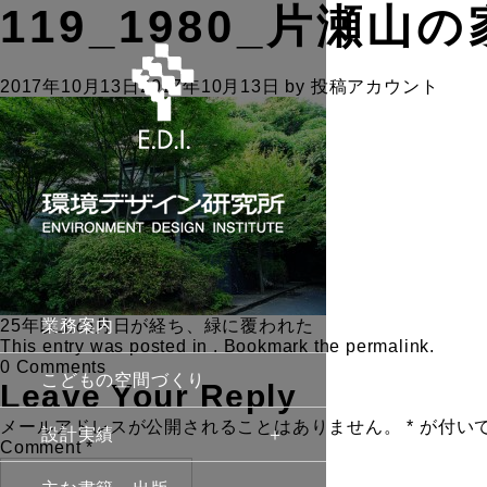
119_1980_片瀬山の
2017年10月13日
2017年10月13日
by
投稿アカウント
25年以上の月日が経ち、緑に覆われた
業務案内
This entry was posted in . Bookmark the
permalink
.
0 Comments
こどもの空間づくり
Leave Your Reply
メールアドレスが公開されることはありません。
*
が付い
設計実績
Comment
*