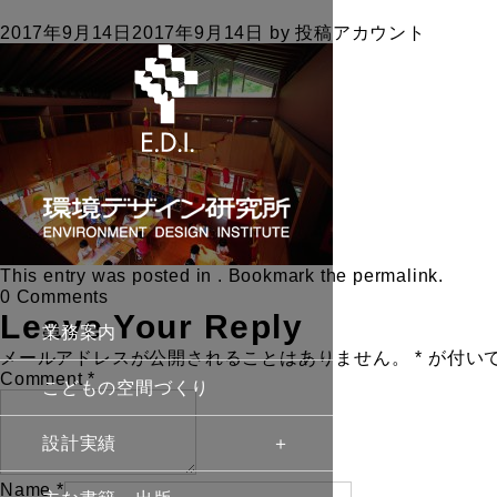
2017年9月14日
2017年9月14日
by
投稿アカウント
This entry was posted in . Bookmark the
permalink
.
0 Comments
Leave Your Reply
業務案内
メールアドレスが公開されることはありません。
*
が付い
Comment
*
こどもの空間づくり
設計実績
Name
*