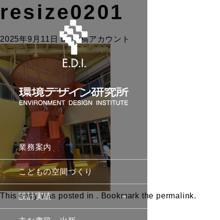
resize0201
2025年9月11日
by
投稿アカウント
業務案内
こどもの空間づくり
This entry was posted in . Bookmark the
permalink
.
設計実績