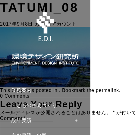
TATUMI_08
2017年9月8日
by
投稿アカウント
This entry was posted in . Bookmark the
業務案内
permalink
.
0 Comments
Leave Your Reply
こどもの空間づくり
メールアドレスが公開されることはありません。
*
が付い
Comment
*
設計実績