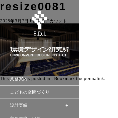
resize0081
2025年3月7日
by
投稿アカウント
This entry was posted in . Bookmark the
permalink
.
業務案内
こどもの空間づくり
設計実績