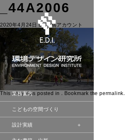
_44A2006
2020年4月24日
by
投稿アカウント
This entry was posted in . Bookmark the
permalink
.
業務案内
こどもの空間づくり
設計実績