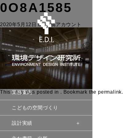
0O8A1585
2020年5月12日
by
投稿アカウント
This entry was posted in . Bookmark the
permalink
.
業務案内
こどもの空間づくり
設計実績