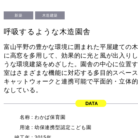
新築
木造建築
呼吸するような木造園舎
富山平野の豊かな環境に囲まれた平屋建ての
に高窓を多用して、効果的に光と風が出入り
うな環境建築をめざした。園舎の中心に位置
室はさまざまな機能に対応する多目的スペー
キャットウォークと連携可能で平面的・立体
なしている。
名称 :
わかば保育園
用途 :
幼保連携型認定こども園
竣工年 :
2015年