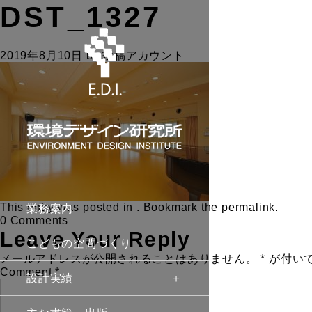
DST_1327
2019年8月10日
by
投稿アカウント
This entry was posted in . Bookmark the
permalink
.
業務案内
0 Comments
Leave Your Reply
こどもの空間づくり
メールアドレスが公開されることはありません。
*
が付い
Comment
*
設計実績