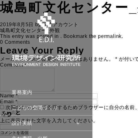
城島町文化センター
2019年8月5日
by
投稿アカウント
城島町文化センター_外観
This entry was posted in . Bookmark the
permalink
.
0 Comments
Leave Your Reply
メールアドレスが公開されることはありません。
*
が付い
Comment
*
業務案内
Name
*
Email
*
次回のコメントで使用するためブラウザーに自分の名前
こどもの空間づくり
上に表示された文字を入力してください。
設計実績