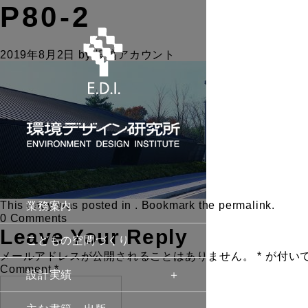
P80-2
2019年8月2日
by
投稿アカウント
This entry was posted in . Bookmark the
permalink
.
業務案内
0 Comments
Leave Your Reply
こどもの空間づくり
メールアドレスが公開されることはありません。
*
が付い
Comment
*
設計実績